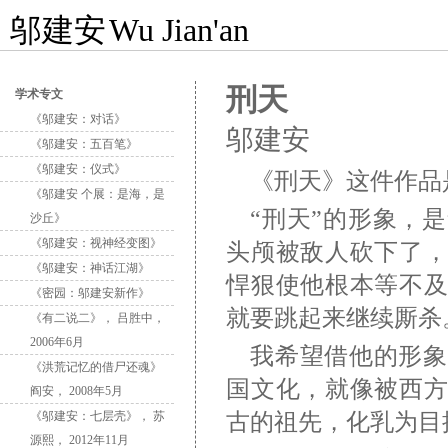
邬建安
Wu Jian'an
刑天
学术专文
《邬建安：对话》
邬建安
《邬建安：五百笔》
《邬建安：仪式》
《刑天》这件作品
《邬建安 个展：是海，是
“刑天”的形象，
沙丘》
《邬建安：视神经变图》
头颅被敌人砍下了
《邬建安：神话江湖》
悍狠使他根本等不
《密园：邬建安新作》
就要跳起来继续厮杀
《有二说二》， 吕胜中，
2006年6月
我希望借他的形象
《洪荒记忆的借尸还魂》
国文化，就像被西
阎安， 2008年5月
《邬建安：七层壳》， 苏
古的祖先，化乳为目
源熙， 2012年11月