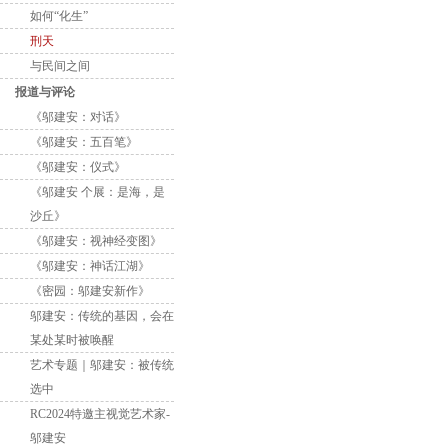
如何“化生”
刑天
与民间之间
报道与评论
《邬建安：对话》
《邬建安：五百笔》
《邬建安：仪式》
《邬建安 个展：是海，是
沙丘》
《邬建安：视神经变图》
《邬建安：神话江湖》
《密园：邬建安新作》
邬建安：传统的基因，会在
某处某时被唤醒
艺术专题｜邬建安：被传统
选中
RC2024特邀主视觉艺术家-
邬建安