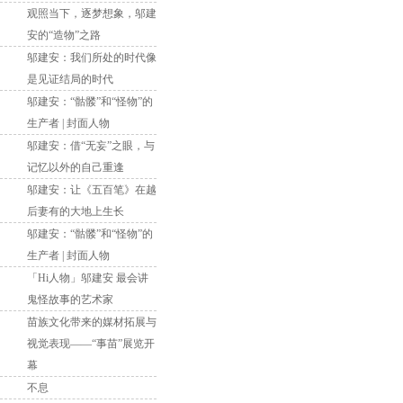
观照当下，逐梦想象，邬建
安的“造物”之路
邬建安：我们所处的时代像
是见证结局的时代
邬建安：“骷髅”和“怪物”的
生产者 | 封面人物
邬建安：借“无妄”之眼，与
记忆以外的自己重逢
邬建安：让《五百笔》在越
后妻有的大地上生长
邬建安：“骷髅”和“怪物”的
生产者 | 封面人物
「Hi人物」邬建安 最会讲
鬼怪故事的艺术家
苗族文化带来的媒材拓展与
视觉表现——“事苗”展览开
幕
不息