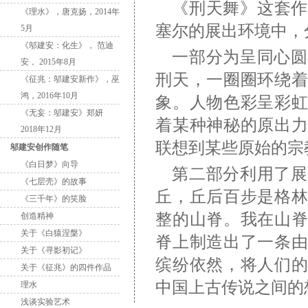
《刑天舞》这套作
《理水》，唐克扬，2014年
塞尔的展出环境中，
5月
《邬建安：化生》， 范迪
一部分为呈同心圆
安， 2015年8月
刑天，一圈圈环绕
《征兆：邬建安新作》，巫
鸿，2016年10月
象。人物色彩呈彩
《无妄：邬建安》郑妍
着某种神秘的原出
2018年12月
联想到某些原始的宗
邬建安创作随笔
《白日梦》向导
第二部分利用了展
《七层壳》的故事
丘，丘后百步是格
《三千年》的笑脸
整的山脊。我在山
创造精神
关于《白猿涅槃》
脊上制造出了一条
关于《寻影初记》
缤纷依然，将人们
关于《征兆》的四件作品
中国上古传说之间的
理水
浅谈实验艺术