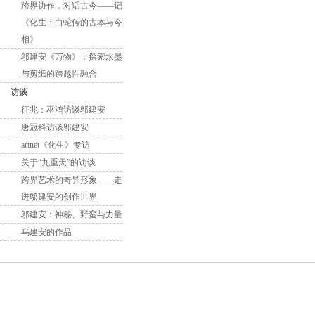
跨界协作，对话古今——记
《化生：白蛇传的古本与今
相》
邬建安《万物》：探索水墨
与剪纸的跨越性融合
访谈
征兆：巫鸿访谈邬建安
唐冠科访谈邬建安
artnet《化生》专访
关于“九重天”的访谈
跨界艺术的奇异形象——走
进邬建安的创作世界
邬建安：神秘、野蛮与力量
乌建安的作品