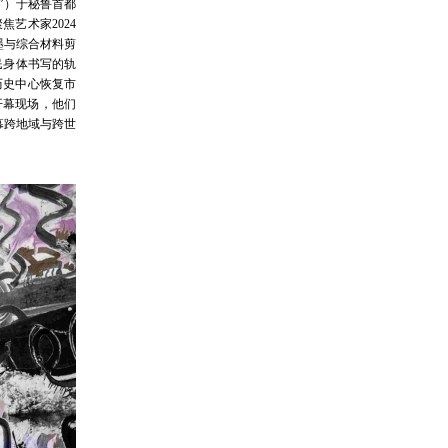
RÚ”）于秘鲁首都
聚焦艺术家2024
的水墨与综合材料剪
民身体书写的轨
马历史中心恢复市
赴开幕现场，他们
幕跨地域与跨世