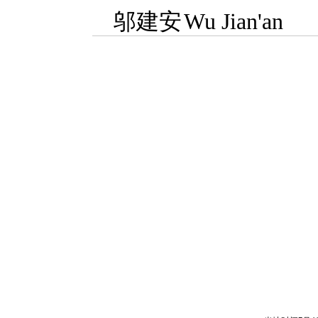
邬建安
Wu Jian'an