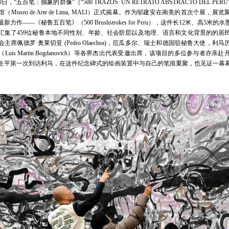
日，“五百笔：抽象的群像”（“500 TRAZOS: UN RETRATO ABSTRACTO DEL PE
Museo de Arte de Lima, MALI）正式揭幕。作为邬建安在南美的首次个展，展览
最新力作——《秘鲁五百笔》（500 Brushstrokes for Peru），这件长12米、高5米
汇集了459位秘鲁本地不同性别、年龄、社会阶层以及地理、语言和文化背景的的居
主席佩德罗·奥莱切亚 (Pedro Olaechea)，厄瓜多尔、瑞士和德国驻秘鲁大使，利
Luis Martin Bogdanovich）等各界杰出代表受邀出席，该项目的多位参与者亦亲
生平第一次到访利马，在这件纪念碑式的绘画装置中与自己的笔痕重聚，也见证一幕